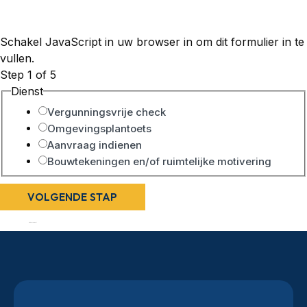
Schakel JavaScript in uw browser in om dit formulier in te
vullen.
Step
1
of 5
van
Dienst
vergunnningsvrije
Vergunningsvrije check
Voor-
Omgevingsplantoets
Aanvraag indienen
Bouwtekeningen en/of ruimtelijke motivering
VOLGENDE STAP
5/5 - (76 stemmen)