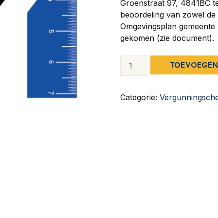
Groenstraat 97, 4841BC t
beoordeling van zowel de t
Omgevingsplan gemeente Br
gekomen (zie document).
TOEVOEGEN
Categorie:
Vergunningsch